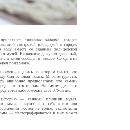
привлекает пожарная каланча, которая
дованной смотровой площадкой в городе.
8 году вместе со зданием полицейской
лся музей. На каланче дежурил дозорный,
 сигналов сообщал о пожаре. Сегодня на
екен пожарного.
 камень, надпись на котором гласит, что
оду был основан Томск. Многие туристы,
ру ошибочно предполагают, что камень
рода, но это не так. На самом деле его
ород готовился отмечать свое 375-летие.
 историю — главный принцип музея.
ом смысле почувствовать себя в том или
поряжении гостей не только экспозиции
тюмы — сфотографироваться в них может