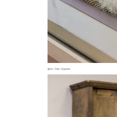
фото: Олег Асратян