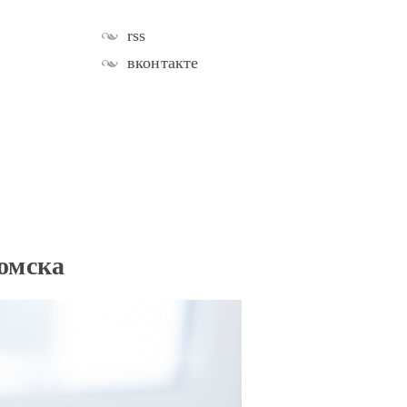
rss
вконтакте
Томска