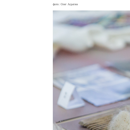
фото: Олег Асратян