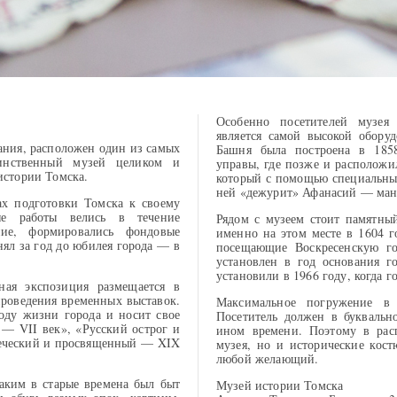
Особенно посетителей музея 
является самой высокой обору
вания, расположен один из самых
Башня была построена в 185
инственный музей целиком и
управы, где позже и расположи
истории Томска.
который с помощью специальных
ней «дежурит» Афанасий — ман
ах подготовки Томска к своему
ые работы велись в течение
Рядом с музеем стоит памятный
ние, формировались фондовые
именно на этом месте в 1604 г
ял за год до юбилея города — в
посещающие Воскресенскую го
установлен в год основания го
установили в 1966 году, когда г
ная экспозиция размещается в
проведения временных выставок.
Максимальное погружение в
оду жизни города и носит свое
Посетитель должен в буквальн
— VII век», «Русский острог и
ином времени. Поэтому в рас
печеский и просвященный — XIX
музея, но и исторические кос
любой желающий.
аким в старые времена был быт
Музей истории Томска