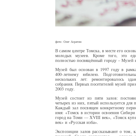
фото: Олег Асратян
В самом центре Томска, в месте его осно
молодых музеев. Кроме того, это ед
полностью посвящённый городу – Музей 
Музей был основан в 1997 году в рамк
400-летнему юбилею. Подготовительн
нескольких лет: ремонтировалось зда
собрания. Первых посетителей музей прин
2003 году.
Музей состоит из пяти залов: постоян
четырех из них, пятый используется для 
Каждый зал посвящен конкретному пери
имя: «Томск в истории освоения Сибири 
город на Томи — XVIII век», «Томск ку
век» и «Русская изба».
Экспозиции залов рассказывают о том, к