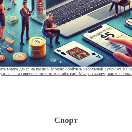
ить много денег на казино. Можно обойтись небольшой сумой от 100 
ступны всем совершеннолетним гемблерам. Мы расскажем, как воспольз
Спорт