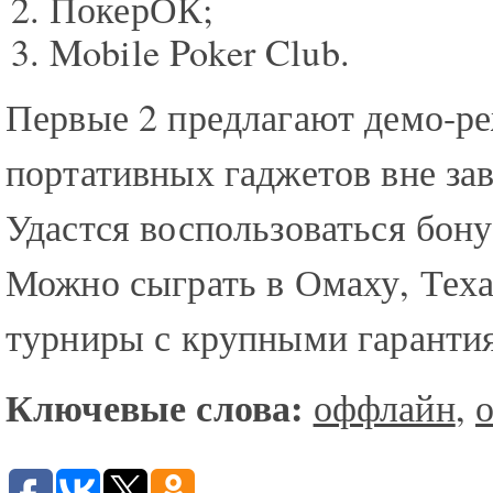
ПокерОК;
Mobile Poker Club.
Первые 2 предлагают демо-ре
портативных гаджетов вне за
Удастся воспользоваться бону
Можно сыграть в Омаху, Теха
турниры с крупными гаранти
Ключевые слова:
оффлайн
,