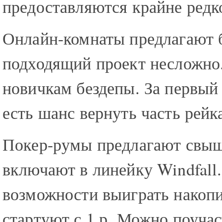
предоставляются крайне редк
Онлайн-комнаты предлагают б
подходящий проект несложно
новичкам бездепы. За первый
есть шанс вернуть часть рейка
Покер-румы предлагают свыш
включают в линейку Windfall
возможности выиграть накоп
стартуют с 1 р. Можно поучас