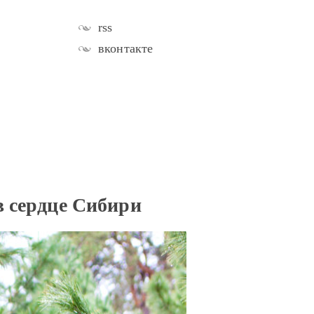
rss
вконтакте
в сердце Сибири