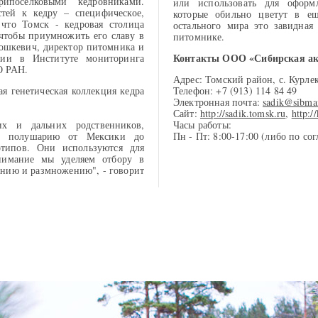
ипоселковыми кедровниками.
или использовать для оформ
тей к кедру – специфическое,
которые обильно цветут в е
 что Томск - кедровая столица
остального мира это завидная
чтобы приумножить его славу в
питомнике.
орошкевич, директор питомника и
Контакты ООО «Сибирская ака
гии в Институте мониторинга
О РАН.
Адрес: Томский район, с. Курле
я генетическая коллекция кедра
Телефон: +7 (913) 114 84 49
Электронная почта:
sadik@sibma
Сайт:
http://sadik.tomsk.ru
,
http:/
х и дальних родственников,
Часы работы:
му полушарию от Мексики до
Пн - Пт: 8:00-17:00 (либо по со
типов. Они используются для
нимание мы уделяем отбору в
анию и размножению", - говорит