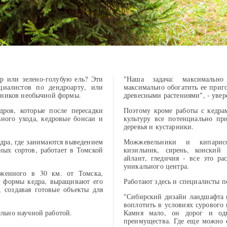
р или зелено-голубую ель? Эти
"Наша задача: максимальн
циалистов по дендроарту, или
максимально обогатить ее при
арников необычной формы.
древесными растениями", - уве
ров, которые после пересадки
Поэтому кроме работы с кедрам
ного ухода, кедровые бонсаи и
культуру все потенциально пр
деревья и кустарники.
дра, где занимаются выведением
Можжевельники и кипарисов
ых сортов, работает в Томской
кизильник, сирень, конский 
айлант, гледичия - все это ра
уникального центра.
оженного в 30 км. от Томска,
 формы кедра, выращивают его
Работают здесь и специалисты 
 создавая готовые объекты для
"Сибирский дизайн ландшафта в
воплотить в условиях сурового
льно научной работой.
Камня мало, он дорог и од
преимущества. Где еще можно с