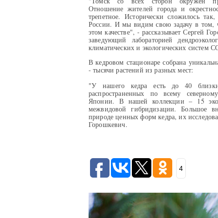
"Томск со всех сторон окружен пр
Отношение жителей города и окрестнос
трепетное. Исторически сложилось так,
России. И мы видим свою задачу в том, 
этом качестве", - рассказывает Сергей Г
заведующий лабораторией дендроэколо
климатических и экологических систем С
В кедровом стационаре собрана уникальна
- тысячи растений из разных мест:
"У нашего кедра есть до 40 близки
распространенных по всему северно
Японии. В нашей коллекции – 15 эко
межвидовой гибридизации. Большое в
природе ценных форм кедра, их исследов
Горошкевич.
4