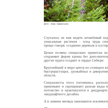
фото: Анна Афанасьева
Случалось ли вам видеть штамбовый кед
уникальные растения - плод труда спе
проще говоря, созданию деревьев и куст
Целые поляны специально привитых кед
сохраняют форму кроны без дополнитель
другие чудеса создают в сердце Сибири.
Крупнейший в мире центр по селекции ке
быстрорастущих, урожайных и декоративн
области.
Специалисты этого питомника, распол
прививают и скрещивают разные виды и
потомство и практикуются в дендроарте,
ландшафтного дизайна.
А в зимние месяцы занимаются исключите