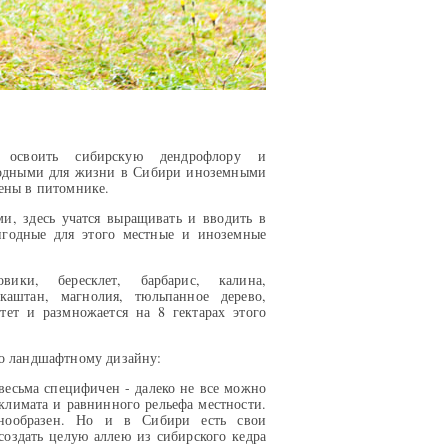
о освоить сибирскую дендрофлору и
годными для жизни в Сибири иноземными
рены в питомнике.
и, здесь учатся выращивать и вводить в
игодные для этого местные и иноземные
ики, бересклет, барбарис, калина,
каштан, магнолия, тюльпанное дерево,
стет и размножается на 8 гектарах этого
по ландшафтному дизайну:
есьма специфичен - далеко не все можно
 климата и равнинного рельефа местности.
нообразен. Но и в Сибири есть свои
оздать целую аллею из сибирского кедра