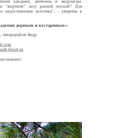
ления кандыки, анемоны и медуницы,
ще "мертвом" лесу ранней весной? Для
 и недостижимая экзотика", - уверены в
демия деревьев и кустарников»:
к, микрорайон Кедр
il.com
/kedr.forest.ru
гласованию)