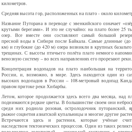
километров.
Средняя высота гор, расположенных на плато - около километ
Название Путорана в переводе с эвенкийского означает «озё
крутыми берегами». И это не случайно: на плато более 25 т
озер. Все вместе они составляют самый большой резер
пресной воды в Сибири после Байкала. Самые длинные (до
км) и глубокие (до 420 м) озера возникли в крупных базальт
трещинах. С высоты птичьего полёта плато немного напоми
венозную систему – во всех направлениях его прорезают реки
Концентрация водопадов на плато наибольшая на террит
России, и, возможно, в мире. Здесь находится один из с
высоких водопадов в России – 108-метровый водопад Канд
правом притоке реки Хибарбы.
Летом, которое продолжается здесь всего два месяца, над п
поднимаются редкие цветы. В большинстве своем они неброс
среди них родиола розовая, остролодочник путоранский, я
рыжие соцветия азиатской купальницы и многие другие расте
Встречаются здесь и растения, которые учёные счит
наследством тектонических процессов. Один из таких реликт
рододендрон золотистый – низенький кустарник с круп