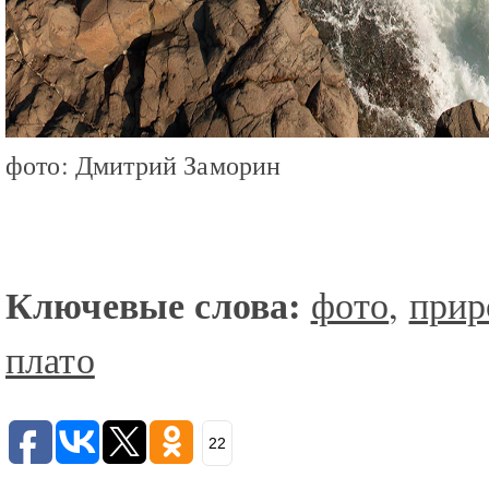
фото: Дмитрий Заморин
Ключевые слова:
фото
,
прир
плато
22